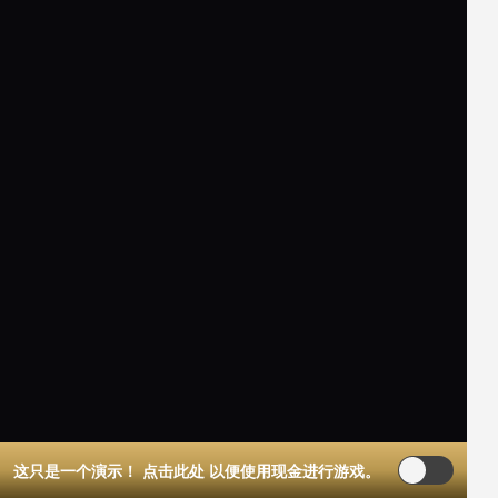
这只是一个演示！
点击此处
以便使用现金进行游戏。