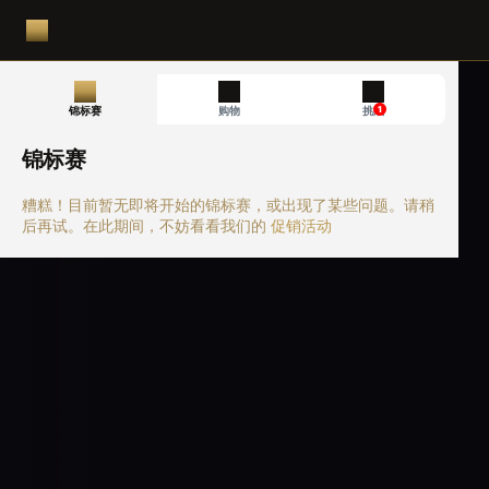
1
锦标赛
购物
挑战
锦标赛
糟糕！目前暂无即将开始的锦标赛，或出现了某些问题。请稍
后再试。在此期间，不妨看看我们的
促销活动