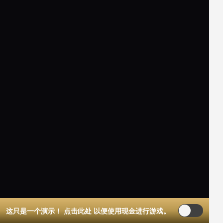
这只是一个演示！
点击此处
以便使用现金进行游戏。