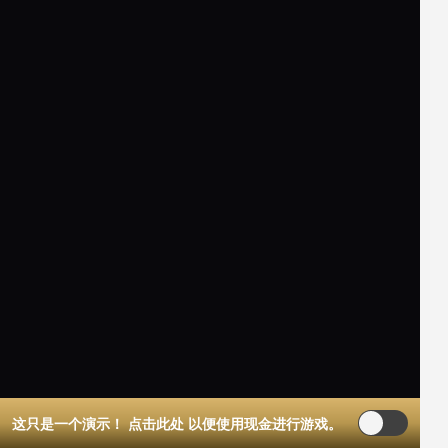
这只是一个演示！
点击此处
以便使用现金进行游戏。