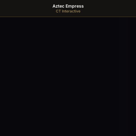
Aztec Empress
CT Interactive