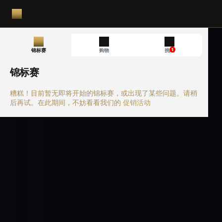
1
锦标赛
购物
挑战
锦标赛
糟糕！目前暂无即将开始的锦标赛，或出现了某些问题。请稍
后再试。在此期间，不妨看看我们的
促销活动