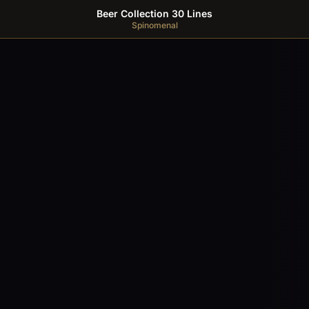
Beer Collection 30 Lines
Spinomenal