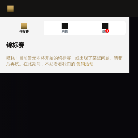
1
锦标赛
购物
挑战
锦标赛
糟糕！目前暂无即将开始的锦标赛，或出现了某些问题。请稍
后再试。在此期间，不妨看看我们的
促销活动