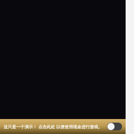
这只是一个演示！
点击此处
以便使用现金进行游戏。