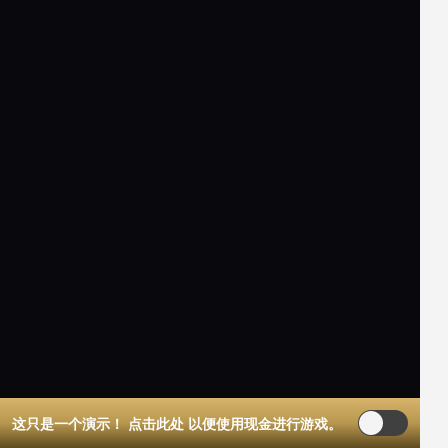
这只是一个演示！
点击此处
以便使用现金进行游戏。