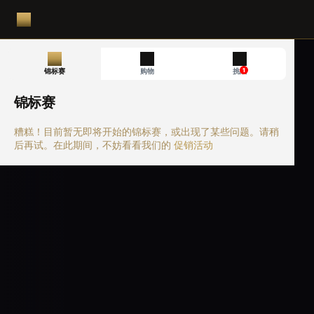
1
锦标赛
购物
挑战
锦标赛
糟糕！目前暂无即将开始的锦标赛，或出现了某些问题。请稍
后再试。在此期间，不妨看看我们的
促销活动