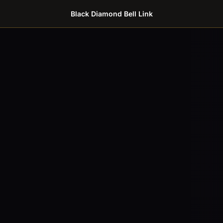
Black Diamond Bell Link