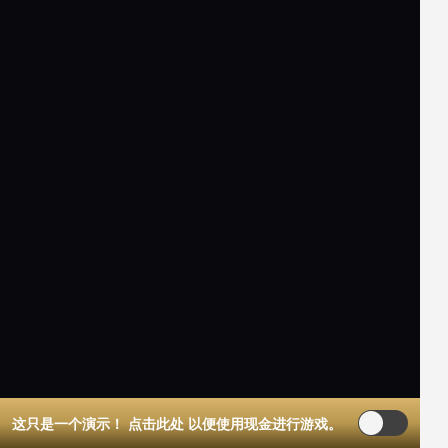
这只是一个演示！
点击此处
以便使用现金进行游戏。