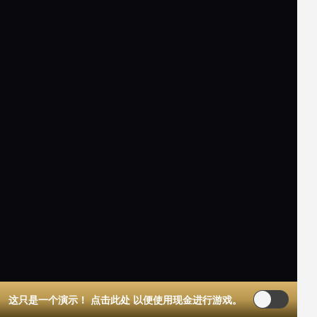
这只是一个演示！
点击此处
以便使用现金进行游戏。