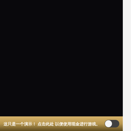
这只是一个演示！
点击此处
以便使用现金进行游戏。