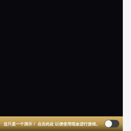
这只是一个演示！
点击此处
以便使用现金进行游戏。