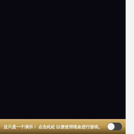
这只是一个演示！
点击此处
以便使用现金进行游戏。