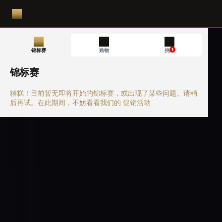
1
锦标赛
购物
挑战
锦标赛
糟糕！目前暂无即将开始的锦标赛，或出现了某些问题。请稍
后再试。在此期间，不妨看看我们的
促销活动