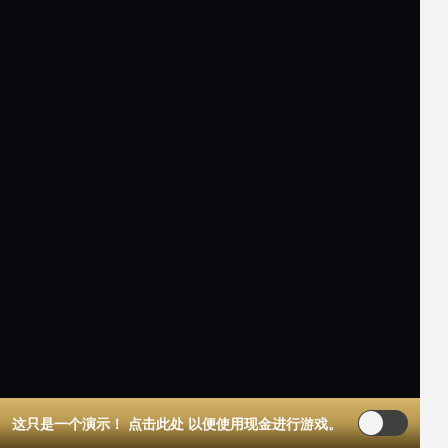
这只是一个演示！
点击此处
以便使用现金进行游戏。