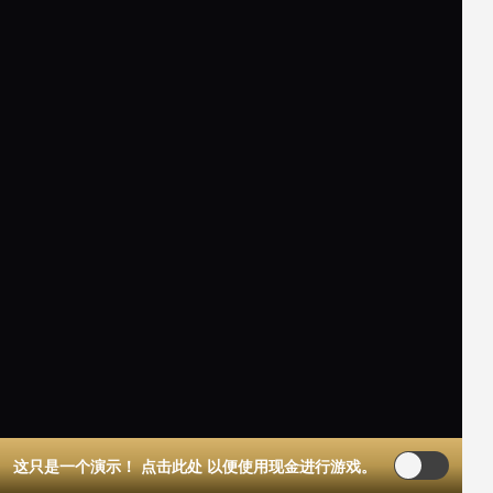
这只是一个演示！
点击此处
以便使用现金进行游戏。