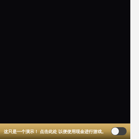
这只是一个演示！
点击此处
以便使用现金进行游戏。