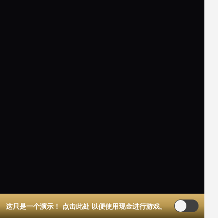
这只是一个演示！
点击此处
以便使用现金进行游戏。