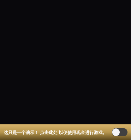
这只是一个演示！
点击此处
以便使用现金进行游戏。