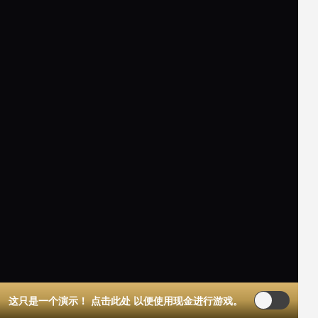
这只是一个演示！
点击此处
以便使用现金进行游戏。