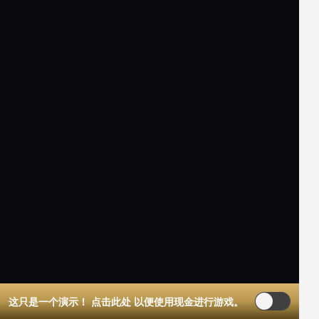
这只是一个演示！
点击此处
以便使用现金进行游戏。