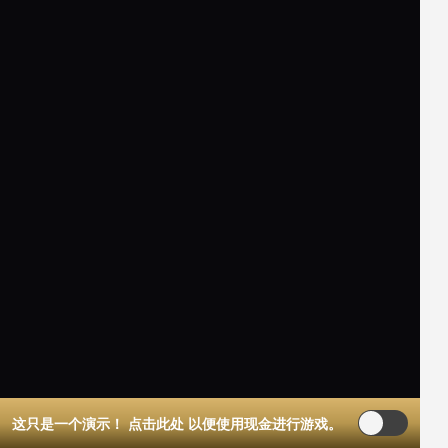
这只是一个演示！
点击此处
以便使用现金进行游戏。