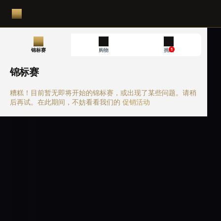
1
锦标赛
购物
挑战
锦标赛
糟糕！目前暂无即将开始的锦标赛，或出现了某些问题。请稍
后再试。在此期间，不妨看看我们的
促销活动