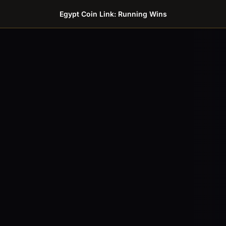
Egypt Coin Link: Running Wins