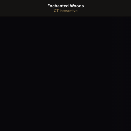
Enchanted Woods
CT Interactive