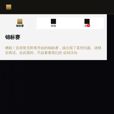
1
锦标赛
购物
挑战
锦标赛
糟糕！目前暂无即将开始的锦标赛，或出现了某些问题。请稍
后再试。在此期间，不妨看看我们的
促销活动