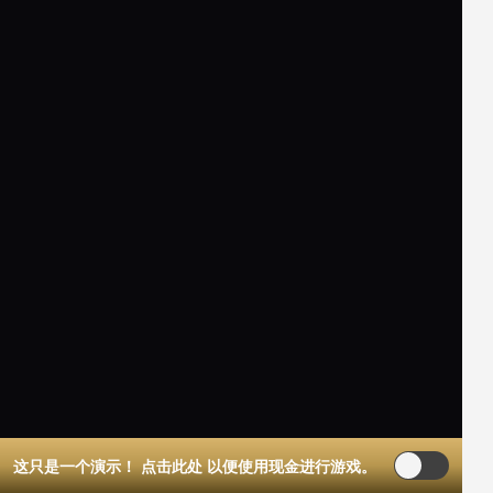
这只是一个演示！
点击此处
以便使用现金进行游戏。