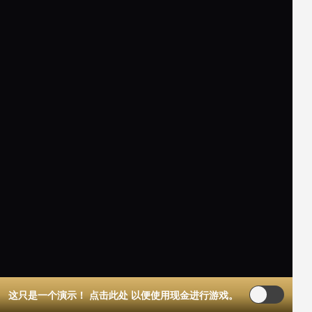
这只是一个演示！
点击此处
以便使用现金进行游戏。