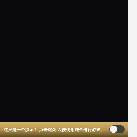
这只是一个演示！
点击此处
以便使用现金进行游戏。