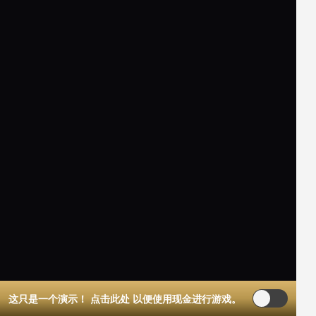
这只是一个演示！
点击此处
以便使用现金进行游戏。