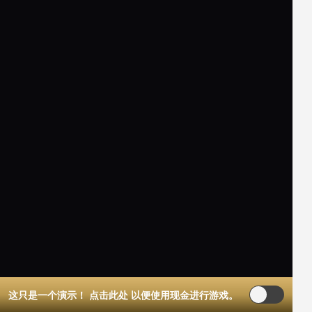
这只是一个演示！
点击此处
以便使用现金进行游戏。