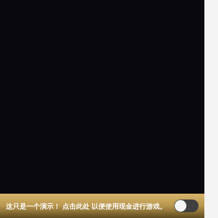
这只是一个演示！
点击此处
以便使用现金进行游戏。