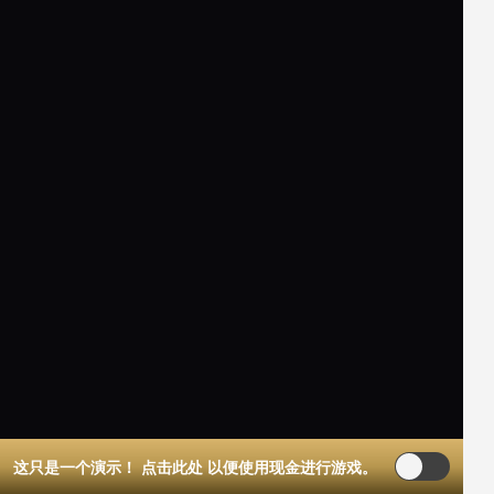
这只是一个演示！
点击此处
以便使用现金进行游戏。