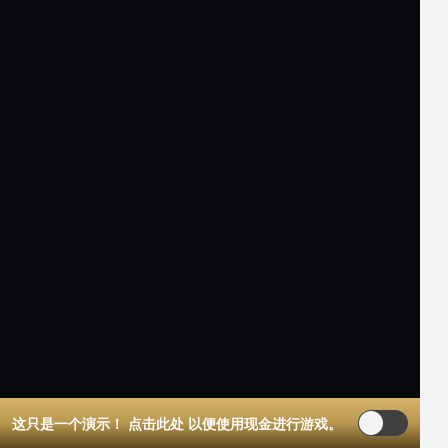
这只是一个演示！
点击此处
以便使用现金进行游戏。