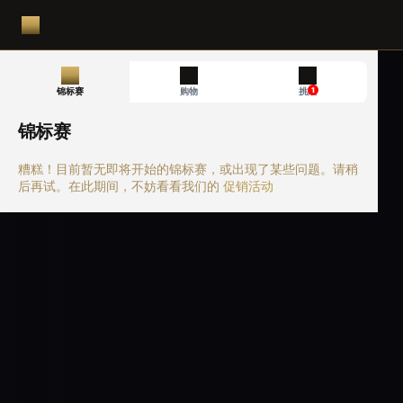
1
锦标赛
购物
挑战
锦标赛
糟糕！目前暂无即将开始的锦标赛，或出现了某些问题。请稍
后再试。在此期间，不妨看看我们的
促销活动