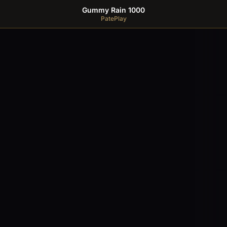
Gummy Rain 1000
PatePlay