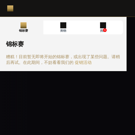
1
锦标赛
购物
挑战
锦标赛
糟糕！目前暂无即将开始的锦标赛，或出现了某些问题。请稍
后再试。在此期间，不妨看看我们的
促销活动