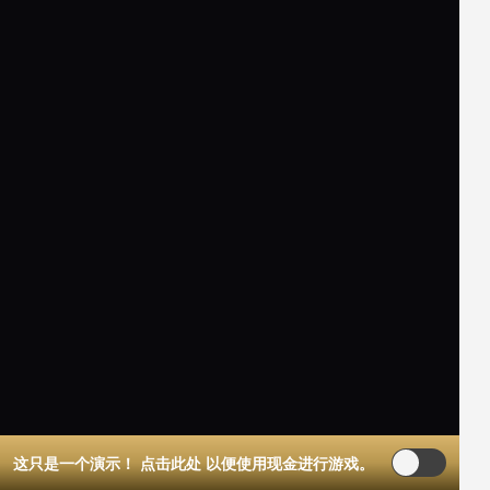
这只是一个演示！
点击此处
以便使用现金进行游戏。