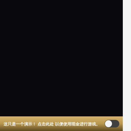
这只是一个演示！
点击此处
以便使用现金进行游戏。