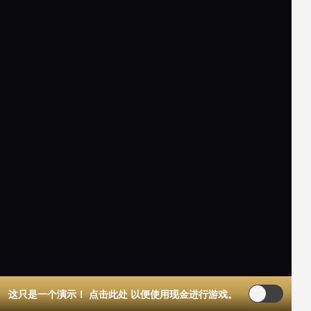
这只是一个演示！
点击此处
以便使用现金进行游戏。