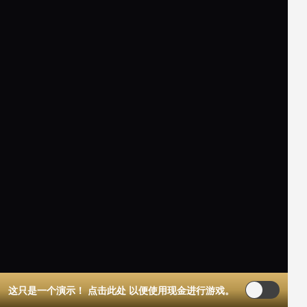
这只是一个演示！
点击此处
以便使用现金进行游戏。