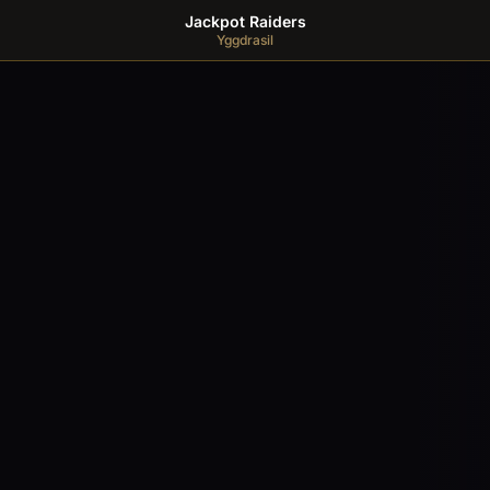
Jackpot Raiders
Yggdrasil