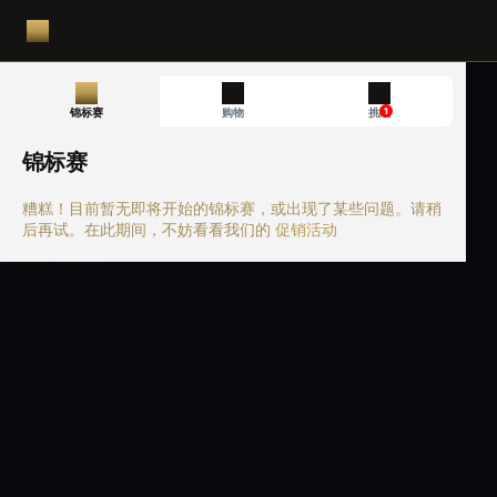
1
锦标赛
购物
挑战
锦标赛
糟糕！目前暂无即将开始的锦标赛，或出现了某些问题。请稍
后再试。在此期间，不妨看看我们的
促销活动