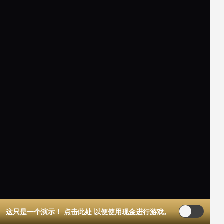
这只是一个演示！
点击此处
以便使用现金进行游戏。