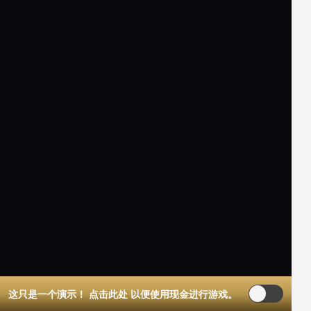
这只是一个演示！
点击此处
以便使用现金进行游戏。