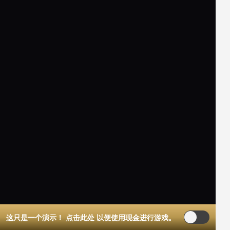
这只是一个演示！
点击此处
以便使用现金进行游戏。