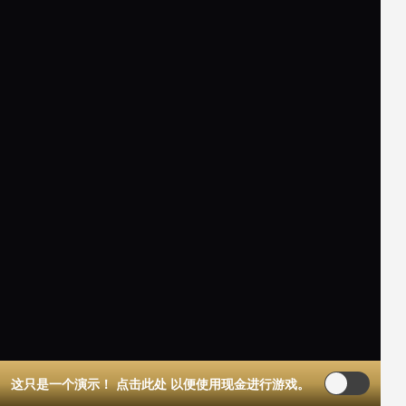
这只是一个演示！
点击此处
以便使用现金进行游戏。