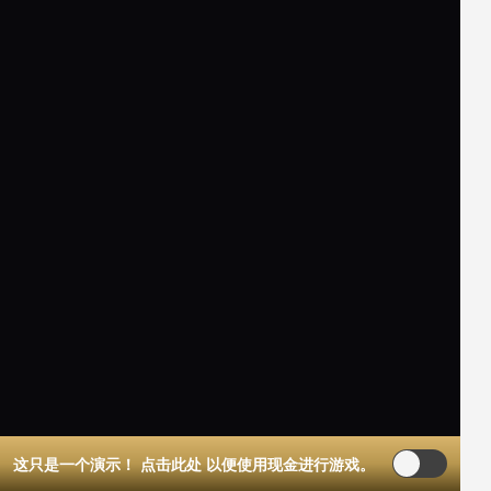
这只是一个演示！
点击此处
以便使用现金进行游戏。