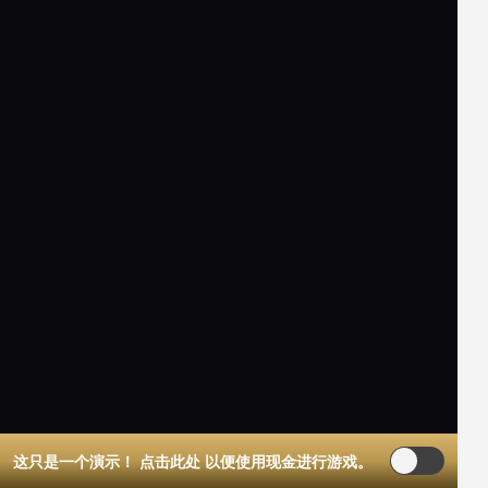
这只是一个演示！
点击此处
以便使用现金进行游戏。